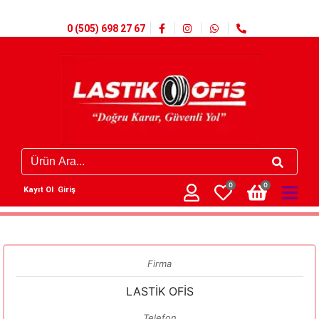
0 (505) 698 27 67
0
0
Kayıt Ol
Giriş
Firma
LASTİK OFİS
Telefon