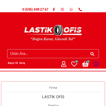
0 (505) 698 27 67
0
0
Kayıt Ol
Giriş
Firma
LASTİK OFİS
Telefon