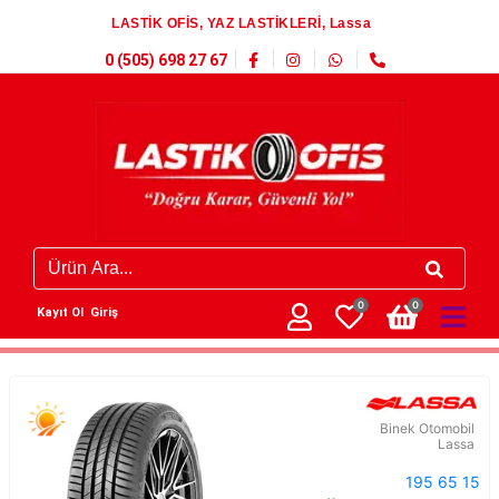
LASTİK OFİS, YAZ LASTİKLERİ, Lassa
0 (505) 698 27 67
0
0
Kayıt Ol
Giriş
Binek Otomobil
Lassa
195 65 15