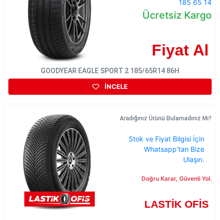
185 65 14
Ücretsiz Kargo
Fiyat Al
GOODYEAR EAGLE SPORT 2 185/65R14 86H
İNCELE
Aradığınız Ürünü Bulamadınız Mı?
Stok ve Fiyat Bilgisi İçin
Whatsapp'tan Bize
Ulaşın.
Doğru Karar, Güvenli Yol.
LASTİK OFİS