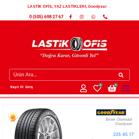
LASTİK OFİS, YAZ LASTİKLERİ, Goodyear
0 (505) 698 27 67
0
0
Kayıt Ol
Giriş
Binek Otomobil
Goodyear
225 45 17