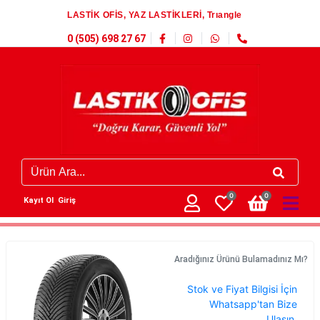
LASTİK OFİS, YAZ LASTİKLERİ, Trıangle
0 (505) 698 27 67
0
0
Kayıt Ol
Giriş
Aradığınız Ürünü Bulamadınız Mı?
Stok ve Fiyat Bilgisi İçin
Whatsapp'tan Bize
Ulaşın.