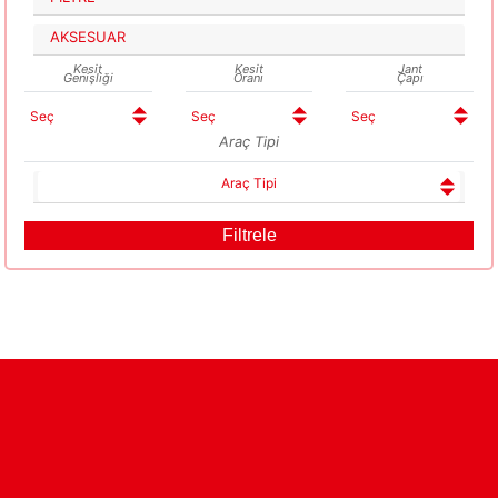
AKSESUAR
Kesit
Kesit
Jant
Genişliği
Oranı
Çapı
Araç Tipi
Araç Tipi