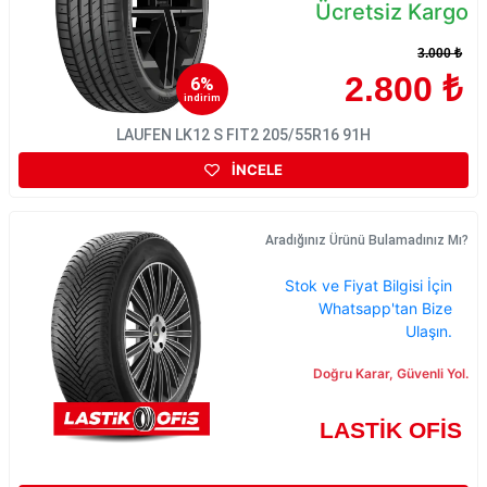
Ücretsiz Kargo
3.000 ₺
2.800 ₺
6%
indirim
LAUFEN LK12 S FIT2 205/55R16 91H
İNCELE
Aradığınız Ürünü Bulamadınız Mı?
Stok ve Fiyat Bilgisi İçin
Whatsapp'tan Bize
Ulaşın.
Doğru Karar, Güvenli Yol.
LASTİK OFİS