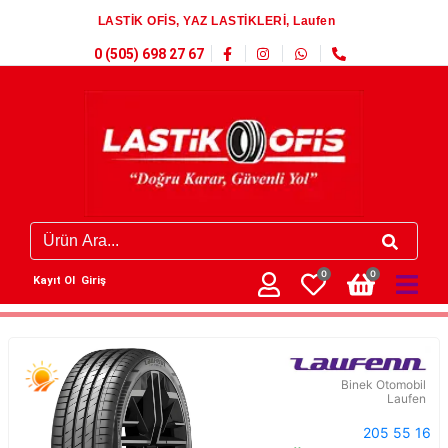
LASTİK OFİS, YAZ LASTİKLERİ, Laufen
0 (505) 698 27 67
0
0
Kayıt Ol
Giriş
Binek Otomobil
Laufen
205 55 16