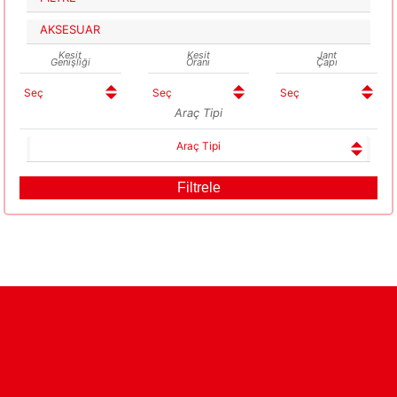
AKSESUAR
Kesit
Kesit
Jant
Genişliği
Oranı
Çapı
Araç Tipi
Araç Tipi