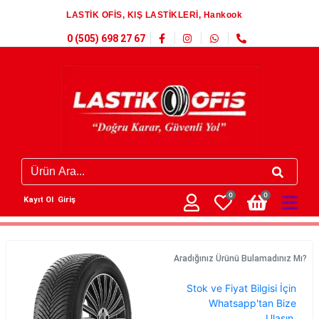
LASTİK OFİS, KIŞ LASTİKLERİ, Hankook
0 (505) 698 27 67
0
0
Kayıt Ol
Giriş
Aradığınız Ürünü Bulamadınız Mı?
Stok ve Fiyat Bilgisi İçin
Whatsapp'tan Bize
Ulaşın.