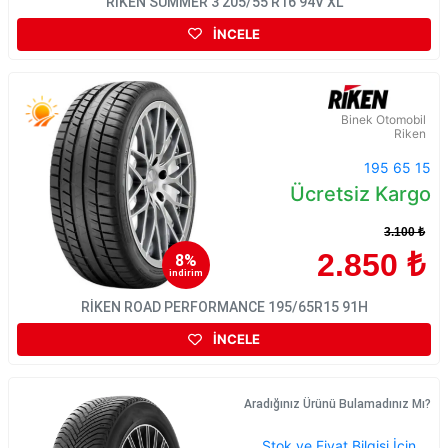
RİKEN SUMMER 3 205/55 R16 94V XL
İNCELE
Binek Otomobil
Riken
195 65 15
Ücretsiz Kargo
3.100 ₺
2.850 ₺
8%
indirim
RİKEN ROAD PERFORMANCE 195/65R15 91H
İNCELE
Aradığınız Ürünü Bulamadınız Mı?
Stok ve Fiyat Bilgisi İçin