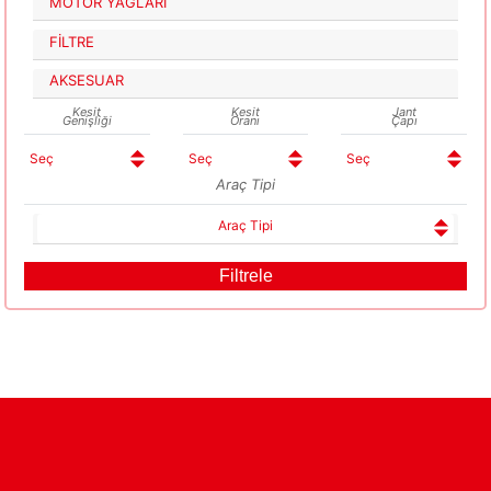
MOTOR YAĞLARI
FİLTRE
AKSESUAR
Kesit
Kesit
Jant
Genişliği
Oranı
Çapı
Araç Tipi
Araç Tipi