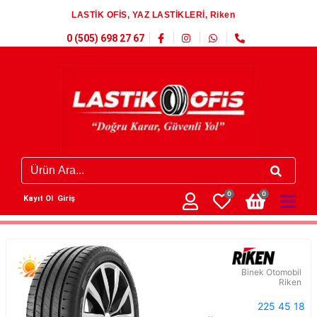
LASTİK OFİS, YAZ LASTİKLERİ, Riken
0 (505) 698 27 67
0
0
Kayıt Ol
Giriş
Binek Otomobil
Riken
225 45 18