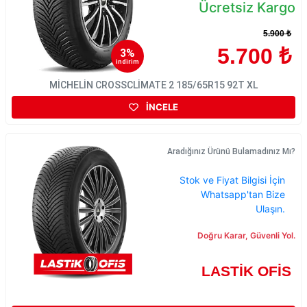
Ücretsiz Kargo
5.900 ₺
5.700 ₺
3%
indirim
MİCHELİN CROSSCLİMATE 2 185/65R15 92T XL
İNCELE
Aradığınız Ürünü Bulamadınız Mı?
Stok ve Fiyat Bilgisi İçin
Whatsapp'tan Bize
Ulaşın.
Doğru Karar, Güvenli Yol.
LASTİK OFİS