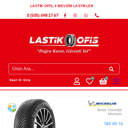
LASTİK OFİS, 4 MEVSİM LASTİKLER
0 (505) 698 27 67
0
0
Kayıt Ol
Giriş
Binek Otomobil
Michelin
185 65 15