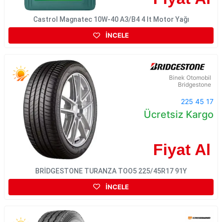
Castrol Magnatec 10W-40 A3/B4 4 lt Motor Yağı
İNCELE
Binek Otomobil
Bridgestone
225 45 17
Ücretsiz Kargo
Fiyat Al
BRİDGESTONE TURANZA TOO5 225/45R17 91Y
İNCELE