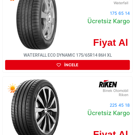
Waterfall
175 65 14
Ücretsiz Kargo
Fiyat Al
WATERFALL ECO DYNAMIC 175/65R14 86H XL
İNCELE
Binek Otomobil
Riken
225 45 18
Ücretsiz Kargo
Fiyat Al