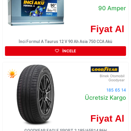
90 Amper
Fiyat Al
İnci Formul A Taurus 12 V 90 Ah Asia 750 CCA Akü
İNCELE
Binek Otomobil
Goodyear
185 65 14
Ücretsiz Kargo
Fiyat Al
GOODYEAR EAGLE SPORT 2 185/65R14 86H