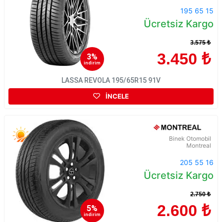
195 65 15
Ücretsiz Kargo
3.575 ₺
3.450 ₺
3%
indirim
LASSA REVOLA 195/65R15 91V
İNCELE
Binek Otomobil
Montreal
205 55 16
Ücretsiz Kargo
2.750 ₺
2.600 ₺
5%
indirim