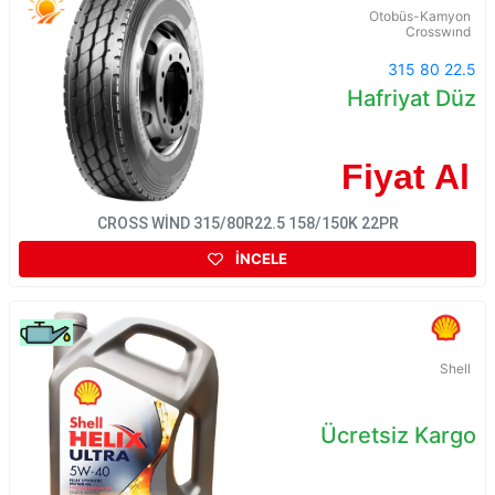
Otobüs-Kamyon
Crosswınd
315 80 22.5
Hafriyat Düz
Fiyat Al
CROSS WİND 315/80R22.5 158/150K 22PR
İNCELE
Shell
Ücretsiz Kargo