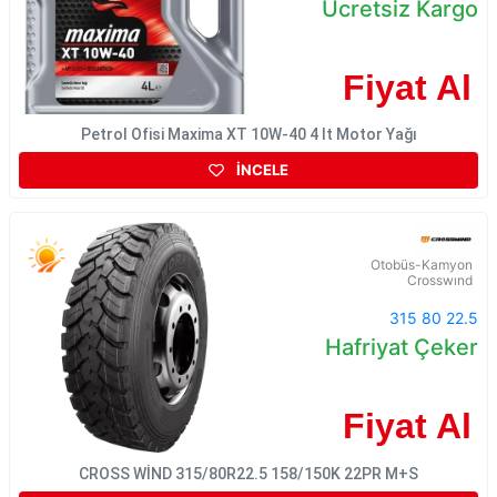
Ücretsiz Kargo
Fiyat Al
Petrol Ofisi Maxima XT 10W-40 4 lt Motor Yağı
İNCELE
Otobüs-Kamyon
Crosswınd
315 80 22.5
Hafriyat Çeker
Fiyat Al
CROSS WİND 315/80R22.5 158/150K 22PR M+S