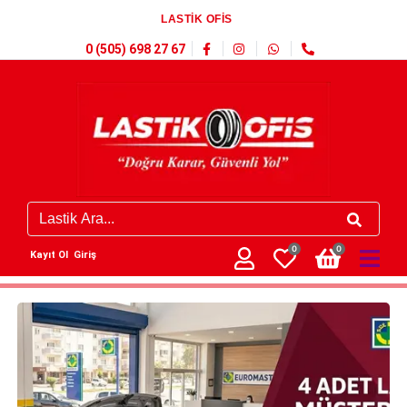
LASTİK OFİS
0 (505) 698 27 67
0
0
Kayıt Ol
Giriş