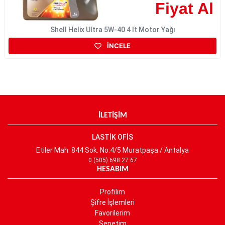
Fiyat Al
Shell Helix Ultra 5W-40 4 lt Motor Yağı
İNCELE
İLETİŞİM
LASTİK OFİS
Etiler Mah. 844 Sok. No:4/5 Muratpaşa / Antalya
0 (505) 698 27 67
HESABIM
Profilim
Şifre İşlemleri
Favorilerim
Sepetim