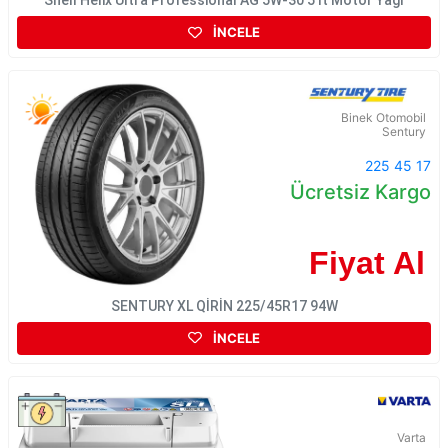
Shell Helix Ultra Professional AG 5W-30 5 lt Motor Yağı
İNCELE
Binek Otomobil
Sentury
225 45 17
Ücretsiz Kargo
Fiyat Al
SENTURY XL QİRİN 225/45R17 94W
İNCELE
Varta