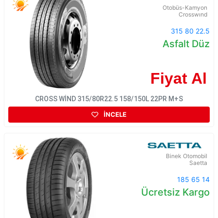
Otobüs-Kamyon
Crosswınd
315 80 22.5
Asfalt Düz
Fiyat Al
CROSS WİND 315/80R22.5 158/150L 22PR M+S
İNCELE
Binek Otomobil
Saetta
185 65 14
Ücretsiz Kargo