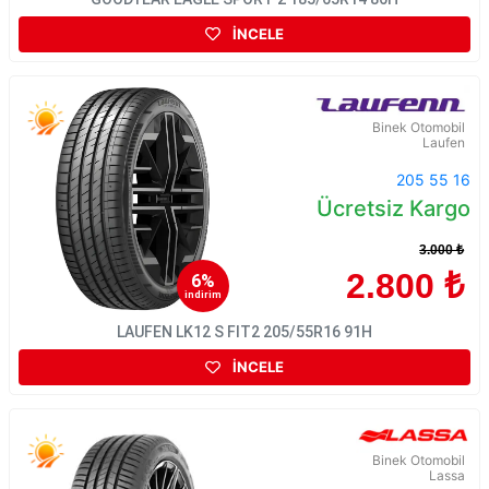
İNCELE
Binek Otomobil
Laufen
205 55 16
Ücretsiz Kargo
3.000 ₺
2.800 ₺
6%
indirim
LAUFEN LK12 S FIT2 205/55R16 91H
İNCELE
Binek Otomobil
Lassa