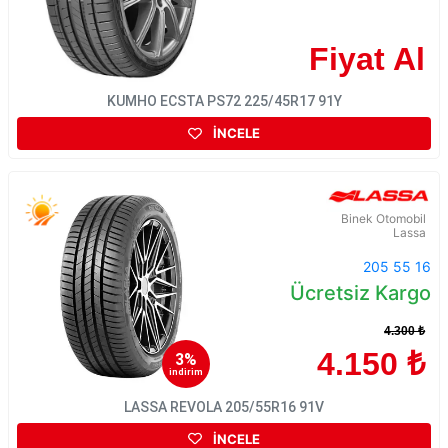
Fiyat Al
KUMHO ECSTA PS72 225/45R17 91Y
İNCELE
Binek Otomobil
Lassa
205 55 16
Ücretsiz Kargo
4.300 ₺
4.150 ₺
3%
indirim
LASSA REVOLA 205/55R16 91V
İNCELE