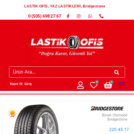
LASTİK OFİS, YAZ LASTİKLERİ, Bridgestone
0 (505) 698 27 67
0
0
Kayıt Ol
Giriş
Binek Otomobil
Bridgestone
225 45 17