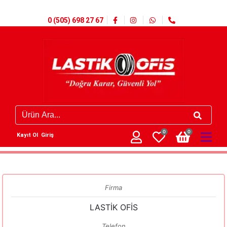
0 (505) 698 27 67
0
0
Kayıt Ol
Giriş
Firma
LASTİK OFİS
Telefon