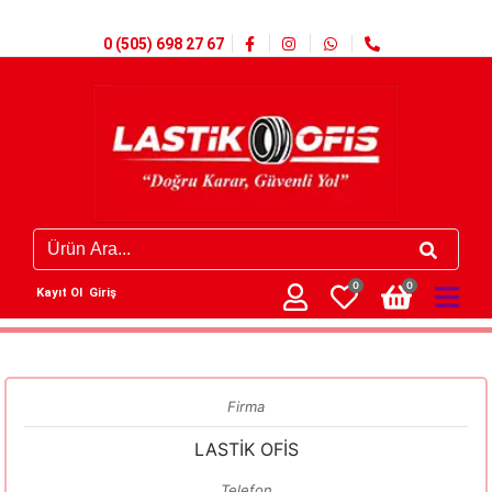
0 (505) 698 27 67
0
0
Kayıt Ol
Giriş
Firma
LASTİK OFİS
Telefon