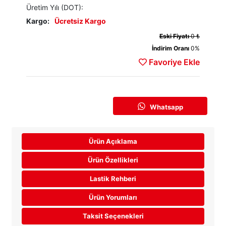
Üretim Yılı (DOT):
Kargo:
Ücretsiz Kargo
Eski Fiyatı
0 ₺
İndirim Oranı
0%
Favoriye Ekle
Whatsapp
Ürün Açıklama
Ürün Özellikleri
Lastik Rehberi
Ürün Yorumları
Taksit Seçenekleri