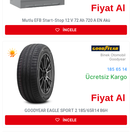
Fiyat Al
Mutlu EFB Start-Stop 12 V 72 Ah 720 A EN Akü
İNCELE
Binek Otomobil
Goodyear
185 65 14
Ücretsiz Kargo
Fiyat Al
GOODYEAR EAGLE SPORT 2 185/65R14 86H
İNCELE