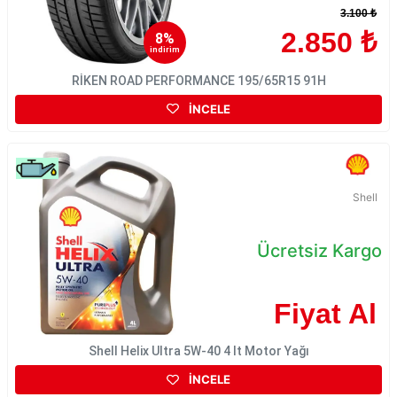
3.100 ₺
2.850 ₺
8%
indirim
RİKEN ROAD PERFORMANCE 195/65R15 91H
İNCELE
Shell
Ücretsiz Kargo
Fiyat Al
Shell Helix Ultra 5W-40 4 lt Motor Yağı
İNCELE