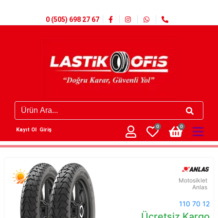
0 (505) 698 27 67
0
0
Kayıt Ol
Giriş
Motosiklet
Anlas
110 70 12
Ücretsiz Kargo