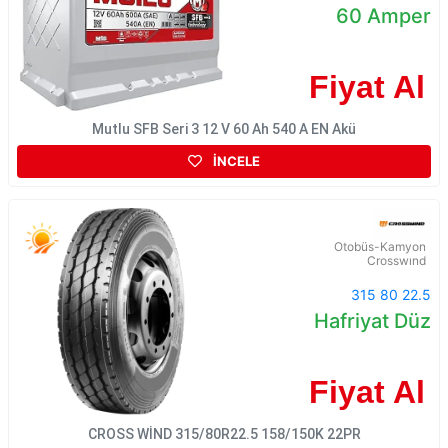
60 Amper
Fiyat Al
Mutlu SFB Seri 3 12 V 60 Ah 540 A EN Akü
İNCELE
Otobüs-Kamyon
Crosswınd
315 80 22.5
Hafriyat Düz
Fiyat Al
CROSS WİND 315/80R22.5 158/150K 22PR