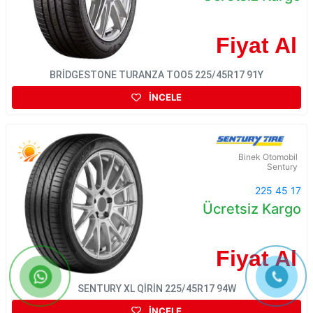
Fiyat Al
BRİDGESTONE TURANZA TOO5 225/45R17 91Y
İNCELE
Binek Otomobil
Sentury
225 45 17
Ücretsiz Kargo
Fiyat Al
SENTURY XL QİRİN 225/45R17 94W
İNCELE