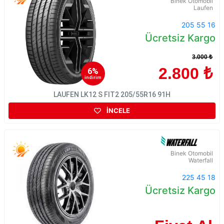
Binek Otomobil
Laufen
205 55 16
Ücretsiz Kargo
3.000 ₺
2.800 ₺
6%
indirim
LAUFEN LK12 S FIT2 205/55R16 91H
İNCELE
Binek Otomobil
Waterfall
225 45 18
Ücretsiz Kargo