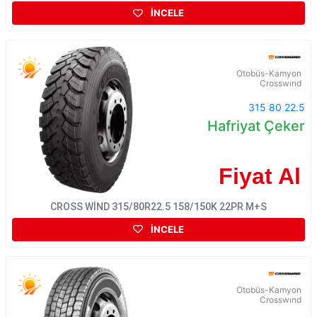
İNCELE
Otobüs-Kamyon
Crosswınd
315 80 22.5
Hafriyat Çeker
Fiyat Al
CROSS WİND 315/80R22.5 158/150K 22PR M+S
İNCELE
Otobüs-Kamyon
Crosswınd