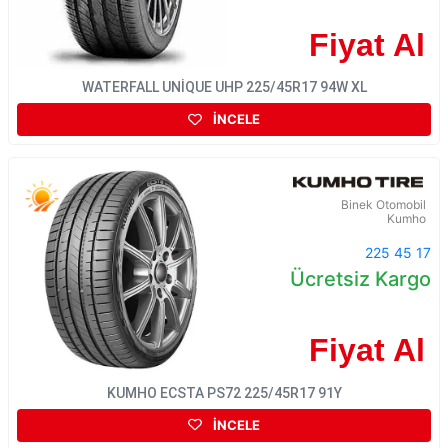
Fiyat Al
WATERFALL UNİQUE UHP 225/45R17 94W XL
İNCELE
Binek Otomobil
Kumho
225 45 17
Ücretsiz Kargo
Fiyat Al
KUMHO ECSTA PS72 225/45R17 91Y
İNCELE