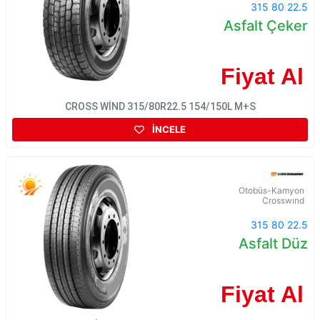
315 80 22.5
Asfalt Çeker
Fiyat Al
CROSS WİND 315/80R22.5 154/150L M+S
İNCELE
Otobüs-Kamyon
Crosswınd
315 80 22.5
Asfalt Düz
Fiyat Al