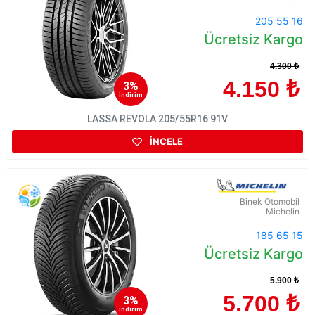
205 55 16
Ücretsiz Kargo
4.300 ₺
4.150 ₺
3%
indirim
LASSA REVOLA 205/55R16 91V
İNCELE
Binek Otomobil
Michelin
185 65 15
Ücretsiz Kargo
5.900 ₺
5.700 ₺
3%
indirim