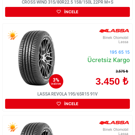
CROSS WİND 315/80R22.5 158/150L 22PR M+S
İNCELE
Binek Otomobil
Lassa
195 65 15
Ücretsiz Kargo
3.575 ₺
3.450 ₺
3%
indirim
LASSA REVOLA 195/65R15 91V
İNCELE
Binek Otomobil
Lassa