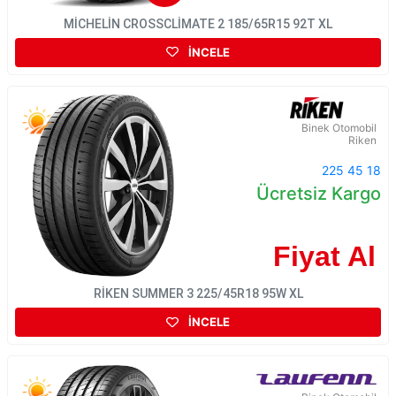
MİCHELİN CROSSCLİMATE 2 185/65R15 92T XL
İNCELE
Binek Otomobil
Riken
225 45 18
Ücretsiz Kargo
Fiyat Al
RİKEN SUMMER 3 225/45R18 95W XL
İNCELE