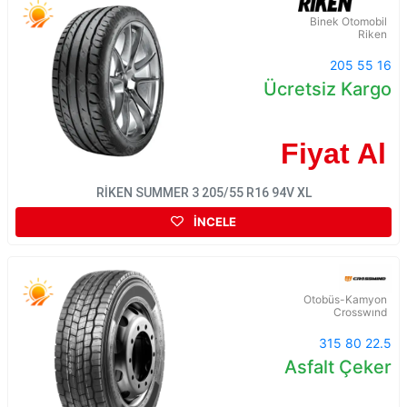
Binek Otomobil
Riken
205 55 16
Ücretsiz Kargo
Fiyat Al
RİKEN SUMMER 3 205/55 R16 94V XL
İNCELE
Otobüs-Kamyon
Crosswınd
315 80 22.5
Asfalt Çeker