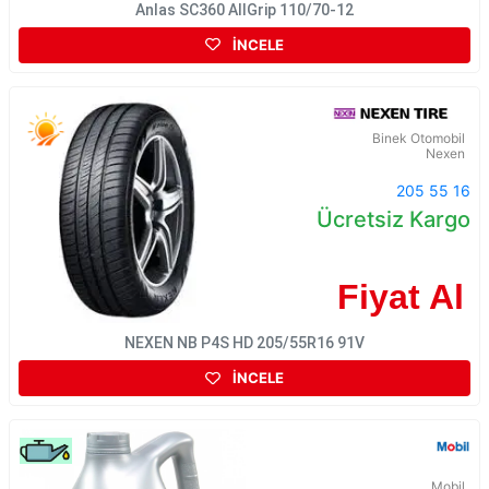
Anlas SC360 AllGrip 110/70-12
İNCELE
Binek Otomobil
Nexen
205 55 16
Ücretsiz Kargo
Fiyat Al
NEXEN NB P4S HD 205/55R16 91V
İNCELE
Mobil