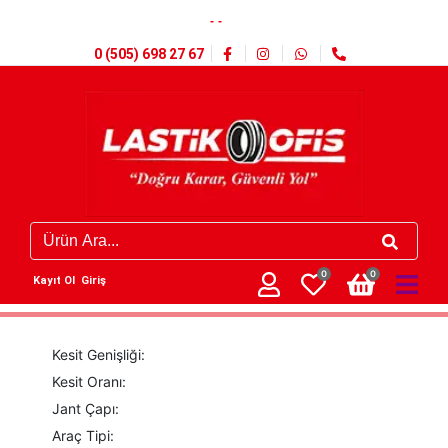
- -
0 (505) 698 27 67
0
0
Kayıt Ol
Giriş
Kesit Genişliği:
Kesit Oranı:
Jant Çapı:
Araç Tipi: