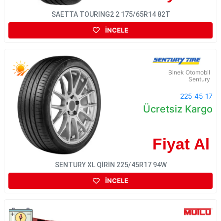
SAETTA TOURING2 2 175/65R14 82T
İNCELE
Binek Otomobil
Sentury
225 45 17
Ücretsiz Kargo
Fiyat Al
SENTURY XL QİRİN 225/45R17 94W
İNCELE