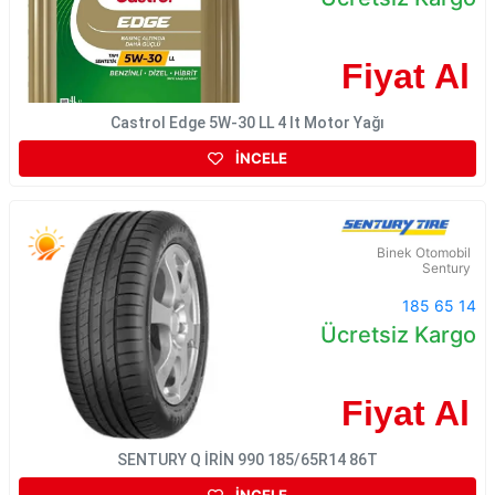
Fiyat Al
Castrol Edge 5W-30 LL 4 lt Motor Yağı
İNCELE
Binek Otomobil
Sentury
185 65 14
Ücretsiz Kargo
Fiyat Al
SENTURY Q İRİN 990 185/65R14 86T