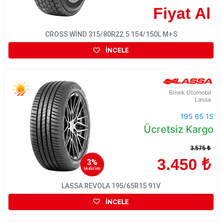
Fiyat Al
CROSS WİND 315/80R22.5 154/150L M+S
İNCELE
Binek Otomobil
Lassa
195 65 15
Ücretsiz Kargo
3.575 ₺
3.450 ₺
3%
indirim
LASSA REVOLA 195/65R15 91V
İNCELE