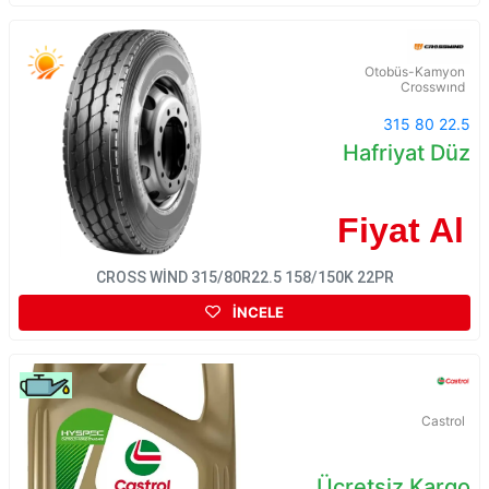
Otobüs-Kamyon
Crosswınd
315 80 22.5
Hafriyat Düz
Fiyat Al
CROSS WİND 315/80R22.5 158/150K 22PR
İNCELE
Castrol
Ücretsiz Kargo