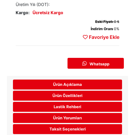
Üretim Yılı (DOT):
Kargo:
Ücretsiz Kargo
Eski Fiyatı
0 ₺
İndirim Oranı
0%
Favoriye Ekle
Whatsapp
Ürün Açıklama
Ürün Özellikleri
Lastik Rehberi
Ürün Yorumları
Taksit Seçenekleri