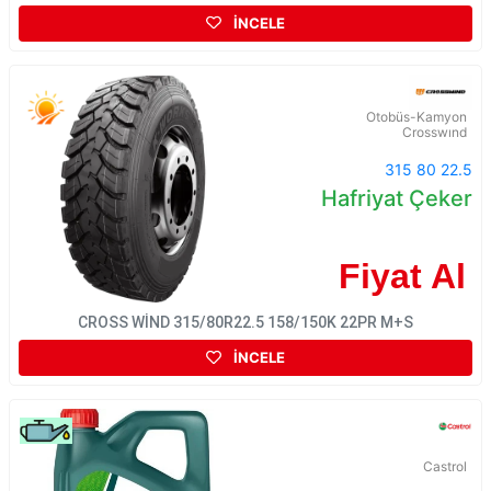
İNCELE
Otobüs-Kamyon
Crosswınd
315 80 22.5
Hafriyat Çeker
Fiyat Al
CROSS WİND 315/80R22.5 158/150K 22PR M+S
İNCELE
Castrol