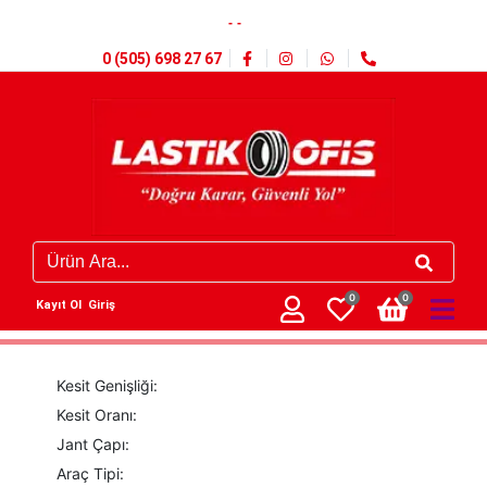
- -
0 (505) 698 27 67
0
0
Kayıt Ol
Giriş
Kesit Genişliği:
Kesit Oranı:
Jant Çapı:
Araç Tipi: