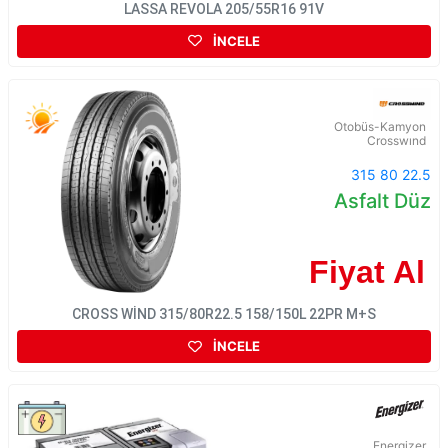
LASSA REVOLA 205/55R16 91V
İNCELE
Otobüs-Kamyon
Crosswınd
315 80 22.5
Asfalt Düz
Fiyat Al
CROSS WİND 315/80R22.5 158/150L 22PR M+S
İNCELE
Energizer