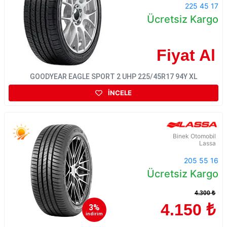
225 45 17
Ücretsiz Kargo
Fiyat Al
GOODYEAR EAGLE SPORT 2 UHP 225/45R17 94Y XL
İNCELE
Binek Otomobil
Lassa
205 55 16
Ücretsiz Kargo
4.300 ₺
4.150 ₺
3%
indirim