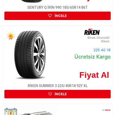
SENTURY Q İRİN 990 185/65R14 86T
İNCELE
Binek Otomobil
Riken
225 40 18
Ücretsiz Kargo
Fiyat Al
RİKEN SUMMER 3 225/40R18 92Y XL
İNCELE