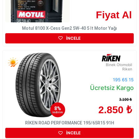
Fiyat Al
Motul 8100 X-Cess Gen2 5W-40 5 lt Motor Yağı
İNCELE
Binek Otomobil
Riken
195 65 15
Ücretsiz Kargo
3.100 ₺
2.850 ₺
8%
indirim
RİKEN ROAD PERFORMANCE 195/65R15 91H
İNCELE