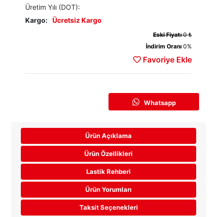
Üretim Yılı (DOT):
Kargo:
Ücretsiz Kargo
Eski Fiyatı
0 ₺
İndirim Oranı
0%
Favoriye Ekle
Whatsapp
Ürün Açıklama
Ürün Özellikleri
Lastik Rehberi
Ürün Yorumları
Taksit Seçenekleri