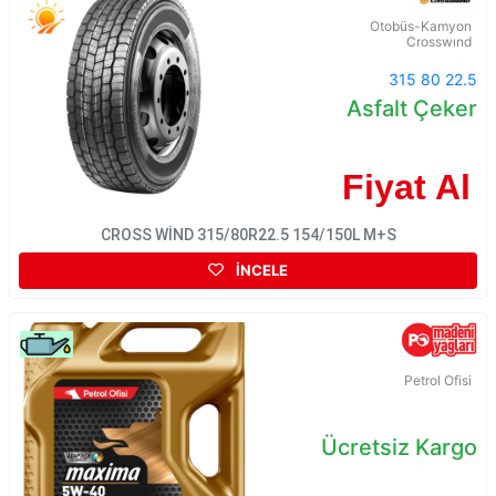
Otobüs-Kamyon
Crosswınd
315 80 22.5
Asfalt Çeker
Fiyat Al
CROSS WİND 315/80R22.5 154/150L M+S
İNCELE
Petrol Ofisi
Ücretsiz Kargo